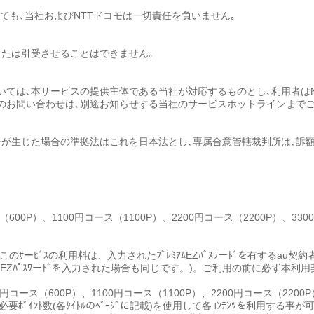
ても､当社およびNTTドコモは一切責任を負いません｡
または引受させることはできません｡
いては､本サービスの提供主体である当社が対応するものとし､利用者は
のお問い合わせは､別途お知らせする当社のサービスホットラインまでご
が生じた場合の準拠法はこれを日本法とし､専属合意管轄裁判所は､訴
（600P）、1100円コース（1100P）、2200円コース（2200P）、330
す｡このｻーﾋﾞｽの利用料は、入力されたﾌﾟﾚﾐｱﾑEZﾊﾟｽﾜーﾄﾞを有する
ｱﾑEZﾊﾟｽﾜーﾄﾞを入力された場合も同じです。)。ご利用の前に必ず本利
ース（600P）、1100円コース（1100P）、2200円コース（2200P）
必要ﾎﾟｲﾝﾄ数(各ﾀｲﾄﾙのﾍﾟｰｼﾞに記載)を使用して各ｺﾝﾃﾝﾂを利用する事が