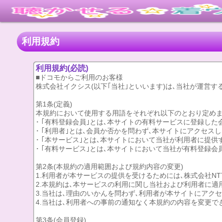
利用規約
利用規約(必読)
■ドコモからご利用のお客様
株式会社イクシス(以下｢当社｣といいます)は､当社が運営す
第1条(定義)
本規約において使用する用語をそれぞれ以下のとおり定めま
･ ｢有料登録会員｣とは､本サイトの有料サービスに登録した
･ ｢利用者｣とは､会員か否かを問わず､本サイトにアクセス
･ ｢本サービス｣とは､本サイトにおいて当社が利用者に提
･ ｢有料サービス｣とは､本サイトにおいて当社が有料登録
第2条(本規約の適用範囲および規約内容の変更)
1.利用者が本サービスの提供を受けるためには､株式会社NT
2.本規約は､本サービスの利用に関し当社および利用者に適
3.当社は､理由のいかんを問わず､利用者が本サイトにアク
4.当社は､利用者への事前の通知なく本規約の内容を変更で
第3条(会員登録)