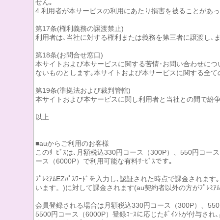
せん｡
4.利用者が本サービスの利用にあたり損害を被ることがあっ
第17条(権利義務の譲渡禁止)
利用者は､当社に対する権利または義務を第三者に譲渡し､
第18条(お問合せ窓口)
本サイトおよび本サービスに関する苦情･お問い合わせにつ
ないものとします｡本サイトおよび本サービスに関する全て
第19条(準拠法および裁判管轄)
本サイトおよび本サービスに関し利用者と当社との間で紛争
以上
■auからご利用のお客様
このｻｰﾋﾞｽは､月額税込330円コース（300P）、550円コース
ース（6000P）で利用可能な有料ｻｰﾋﾞｽです｡
ﾌﾟﾚﾐｱﾑEZﾊﾟｽﾜｰﾄﾞを入力し､認証された時点で課金されま
います。)に対して課金されます(au契約者以外の方がﾌﾟﾚﾐ
会員登録される場合は月額税込330円コース（300P）、550円コ
5500円コース（6000P）登録ｺｰｽに応じたﾎﾟｲﾝﾄが付与され､