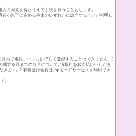
代理人の同意を得たうえで手続を行うこととします｡
利用者が以下に定める事由のいずれかに該当することが判明し
同月内で複数コースに併行して登録することはできません。)
の属する月までの各月について､情報料をお支払いいただき
ます｡ 2.有料登録会員は､spモードサービスを利用でき
す｡