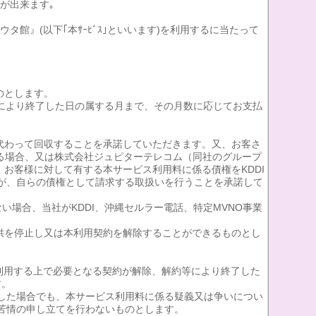
が出来ます｡
ウタ館』(以下｢本ｻｰﾋﾞｽ｣といいます)を利用するに当たって
のとします。
等により終了した日の属する月まで、その月数に応じてお支払
社に代わって回収することを承諾していただきます。又、お客さ
ある場合、又は株式会社ジュピターテレコム（同社のグループ
、お客様に対して有する本サービス利用料に係る債権をKDDI
会社が、自らの債権として請求する取扱いを行うことを承諾して
ない場合、当社がKDDI、沖縄セルラー電話、特定MVNO事業
供を停止し又は本利用契約を解除することができるものとし
を利用する上で必要となる契約が解除、解約等により終了した
す。
譲渡した場合でも、本サービス利用料に係る疑義又は争いについ
は苦情の申し立てを行わないものとします。