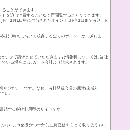
することができます。
イントを追加消費することなく再閲覧することができます。
例：1月1日中に付与されたポイントは6月1日まで有効。6
資格抹消時点において残存する全てのポイントが消滅しま
金と併せて請求させていただきます｡(情報料については､当社
っている場合には､カード会社より請求されます｡
手数料含む。）です。なお、有料登録会員の属性(未成年
ださい。
が継続する継続利用型のサイトです｡
ことのないよう必要かつ十分な注意義務をもって取り扱うもの