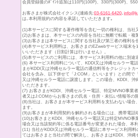
会員登録後のﾎﾟｲﾝﾄ追加は110円(100P)、330円(300P)、550
お客さまが株式会社イクシス{連絡先:
03-6161-6420
､
info@k
は､本利用規約の内容を承諾していただきます｡
(1)本サービスに関する著作権等を含む一切の権利は、当社
(2)お客さまは、本サービスの内容を当社に無断で転載・
(3)お客さまは本サービスに関する当社及び第三者の権利
(4)本サービス利用料は、お客さまのEZwebサービス
いいただきます（日割計算は行いません）。
(5)本サービスのご利用には、本サービス利用料の他に別途
(6) 本サービス利用料について、KDDI又は沖縄セルラ
まがKDDI又は沖縄セルラー電話の通信料等をクレジット
会社を含み、以下併せて「J:COM」といいます）との間で
又は沖縄セルラー電話に譲渡します。この場合、KDDI、沖
いただきます。
(7) お客さまがKDDI、沖縄セルラー電話、特定MVNO
者又はJ:COMからお客さまの氏名・住所・未払い情報等
(8)当社は、お客さまが本サービス利用料を支払わない場
ます。
(9)お客さまが本利用契約を解約される場合には、携帯電
(10)お客さまとKDDI、沖縄セルラー電話又は特定MV
場合又は当該契約等に係る電話番号が変更された場合、本
(11) 当社がKDDI又は沖縄セルラー電話に本サービス
てはお客さまと当社の間で解決し、お客さまはKDDI、沖縄