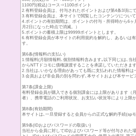
1100円(税込)コース⇒1100ポイント
2.有料登録会員は、付与されたポイントおよび第4条3項
3.有料登録会員は、本サイトで閲覧したコンテンツについ
4.ポイントの有効期間は、ポイントの付与・所得時から6ヶ
月2日になった時点で消滅。）
5.ポイントの蓄積上限は99999ポイントとします。
6.有料登録会員が本サイトの利用規約を解約し、あるいは
す。
第6条(情報料の支払い)
1.情報料(月額情報料､個別情報料含みます｡以下同じ)は
からNTTドコモに債権譲渡することを承諾していただきます
2.当社は､いかなる理由があっても既に支払われた情報料は
3.会員および非会員の別を問わず､本サイトおよび本サービ
第7条(課金上限)
有料登録会員が購入できる個別課金には上限があります（月額
者）、携帯電話のご利用状況、お支払い状況等により上限が
第8条(有効期間)
本サイトは､一旦登録すると会員からの正式な解約手続(sp
第9条(IDおよびパスワードの取扱い)
当社から会員に対してIDおよびパスワード等が付与された