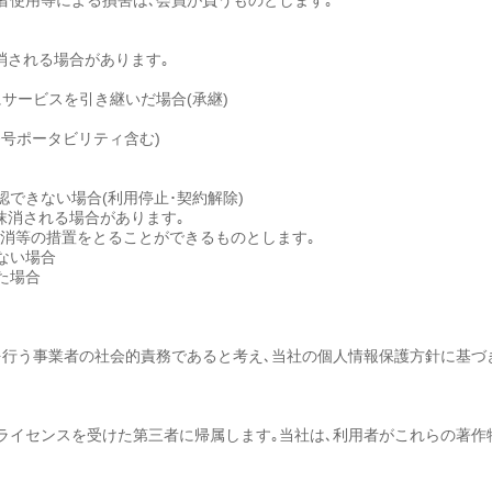
三者使用等による損害は､会員が負うものとします｡
消される場合があります｡
サービスを引き継いだ場合(承継)
番号ポータビリティ含む)
できない場合(利用停止･契約解除)
抹消される場合があります｡
抹消等の措置をとることができるものとします｡
ない場合
た場合
を行う事業者の社会的責務であると考え､当社の個人情報保護方針に基づき
ライセンスを受けた第三者に帰属します｡当社は､利用者がこれらの著作物