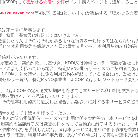
円(550P)にて
聴かせる☆着ウタ館
ポイント購入ページより追加すること
-tyakuutakan.com
等}(以下｢当社｣といいます)が提供する『聴かせる☆着
又は第三者に帰属します。
複製・修正・蓄積又は転送してはいけません。
を侵害したり又はそのおそれがあるような行為を一切行ってはならないも
端末を通じて本利用契約を締結された日の属する月から、本利用契約が解約
通信料がかかります。
ー電話が定める「契約約款」に基づき、KDDI又は沖縄セルラー電話が当
カードにより支払っている場合、特定MVNO通信サービスのご契約者で
「J:COMまとめ請求」に係る利用契約を締結している場合には、当社は
縄セルラー電話、特定MVNO事業者、J:COM又はクレジットカード
事業者、又はJ:COMの定める支払期限を過ぎても本サービス利用料を支払わ
の開示を受けることを承諾していただきます。
合、その他本利用契約に違反した場合、お客さまに対する本サービスの提
話端末を通じて手続きを行ってください。
NO事業者との間の電気通信サービスのご利用に係る契約等の、本サービス
利用契約も当該終了又は変更の日をもって自動的に終了するものとしま
利用料の回収の代行を委託した場合、又は本サービス利用料に係る債権を
セルラー電話、特定MVNO事業者、及びJ:COMに対して何らの請求又