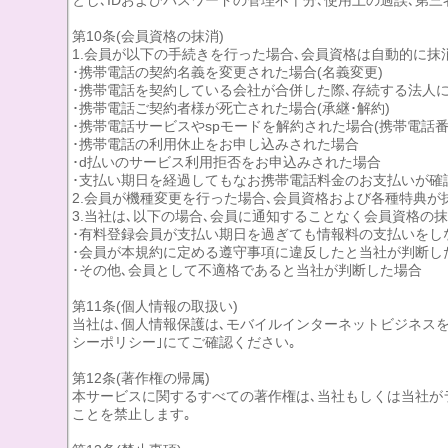
とし､IDおよびパスワードの管理不十分､使用上の過誤､第
第10条(会員資格の抹消)
1.会員が以下の手続きを行った場合､会員資格は自動的に抹
･携帯電話の契約名義を変更された場合(名義変更)
･携帯電話を契約している会社が合併した際､存続する法人に
･携帯電話ご契約者様が死亡された場合(承継･解約)
･携帯電話サービスやspモードを解約された場合(携帯電話
･携帯電話の利用休止をお申し込みされた場合
･d払いのサービス利用拒否をお申込みされた場合
･支払い期日を経過してもなお携帯電話料金のお支払いが確認
2.会員が機種変更を行った場合､会員資格および各種特典が
3.当社は､以下の場合､会員に通知することなく会員資格の
･有料登録会員が支払い期日を過ぎても情報料の支払いをし
･会員が本規約に定める遵守事項に違反したと当社が判断し
･その他､会員として不適格であると当社が判断した場合
第11条(個人情報の取扱い)
当社は､個人情報保護は､モバイルインターネットビジネス
シーポリシー｣にてご確認ください｡
第12条(著作権の帰属)
本サービスに関するすべての著作権は､当社もしくは当社が
ことを禁止します｡