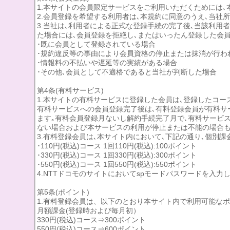
1.本サイトの会員限定サービスをご利用いただくためには､
2.会員登録を希望する利用者は､本規約に同意のうえ､当社
3.当社は､利用者による正式な登録手続の完了後､当該利
た場合には､会員登録を拒絶し､またはいったん登録した会
･既に会員として登録されている場合
･規約違反等の事由により会員資格の停止または抹消が行わ
･情報料の不払いや遅延等の実績がある場合
･その他､会員として不適格であると当社が判断した場合
第4条(有料サービス)
1.本サイトの有料サービスに登録した会員は､登録したコ
有料サービスへの会員登録完了後は､有料登録会員が有料サ
ます｡有料会員登録月ないし解約手続完了月で､有料サービス
ない場合および本サービスの利用が停止または不能の場合も
3.有料登録会員は､本サイト内において､下記の通り､個別課
･110円(税込)コース 1回110円(税込):100ポイント
･330円(税込)コース 1回330円(税込):300ポイント
･550円(税込)コース 1回550円(税込):550ポイント
4.NTTドコモのサイトにおいてspモードパスワードを入力
第5条(ポイント)
1.有料登録会員は、以下のとおり本サイト内で利用可能な
月額課金(登録時および毎月初）
330円(税込)コース⇒300ポイント
550円(税込)コース⇒600ポイント