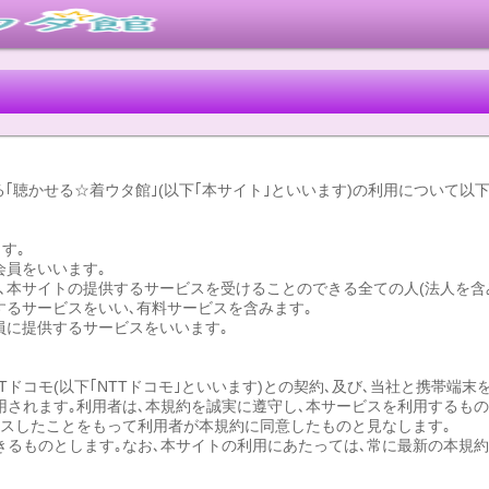
る｢聴かせる☆着ウタ館｣(以下｢本サイト｣といいます)の利用について以
す｡
会員をいいます｡
し､本サイトの提供するサービスを受けることのできる全ての人(法人を含み
供するサービスをいい､有料サービスを含みます｡
会員に提供するサービスをいいます｡
Tドコモ(以下｢NTTドコモ｣といいます)との契約､及び､当社と携帯端
用されます｡利用者は､本規約を誠実に遵守し､本サービスを利用するもの
セスしたことをもって利用者が本規約に同意したものと見なします｡
きるものとします｡なお､本サイトの利用にあたっては､常に最新の本規