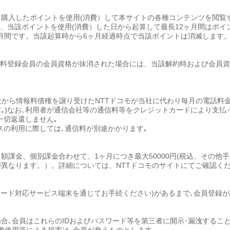
にて購入したポイントを使用(消費）して本サイトの各種コンテンツを閲覧
て、当該ポイントを使用(消費）した日から起算して最長12ヶ月間はポ
月間です。当該起算時から6ヶ月経過時点で当該ポイントは消滅します。(
有料登録会員の会員資格が抹消された場合には、当該解約時および会員
､当社から情報料債権を譲り受けたNTTドコモが当社に代わり毎月の電話料
｡)なお､利用者が通信会社等の通信料等をクレジットカードにより支払
一切返還しません｡
スの利用に際しては､通信料が別途かかります｡
課金、個別課金合わせて、1ヶ月につき最大50000円(税込、その他
異なります。）。詳細については、NTTドコモのサイトにてご確認く
モード対応サービス端末を通じてお手続ください)があるまで､会員登録
場合､会員はこれらのIDおよびパスワード等を第三者に開示･漏洩する