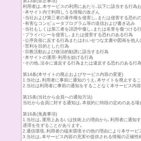
第13条(禁止事項)
利用者は､本サービスの利用にあたり､以下に該当する行為
･本サイト内で利用しうる情報の改ざん
･当社および第三者の著作権を侵害し､または侵害する恐れ
･有害なコンピュータプログラム等の送信および書き込み
･当社もしくは第三者を誹謗中傷し､または名誉を傷つける
･プライバシーを侵害し､または侵害する恐れのある行為
･公序良俗に反する行為またはわいせつな文書や図画を他人
･営利を目的とした行為
･宗教活動および政治的勧誘に該当する行為
･本サイトの運用･利用を妨げる行為
･その他､法令に違反する行為または違反する恐れのある行
第14条(本サイトの廃止およびサービス内容の変更)
1.当社は､利用者に事前に通知のうえ､本サイトを廃止する
2.当社は利用者に事前の通知をすることなく本サービス内
第15条(当社から会員への通知方法)
当社から会員に対する通知は､本規約に特段の定めのある場
第16条(免責事項)
1.当社は､運用上あるいは技術上の理由から､利用者に通
遅滞を生ずることがあります｡
2.通信環境､利用者の端末環境その他の理由により本サー
3.当社は､本サービス内容の充実や提供される情報の正確