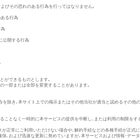
およびその恐れのある行為を行ってはなりません｡
のある行為
行為
に公開する行為
為
ことができるものとします｡
容の一部または全部を変更することがあります｡
合を除き､本サイト上での掲示またはその他当社が適当と認めるその他の
知することなく一時的に本サービスの提供を中断し､または利用の制限をす
ビスが正常にご利用いただけない場合や､解約手続などの各種手続が正式
性確保､および迅速な更新に努めていますが､本サービスおよび情報･デー