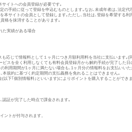
本サイトへの会員登録が必要です｡
所定の手続に従って登録を申込むものとします｡なお､未成年者は､法定
用者を本サイトの会員として登録します｡ただし､当社は､登録を希望する
員資格を抹消することがあります｡
れた実績がある場合
ースも応じて情報料として１ヶ月につき月額利用料を当社に支払います｡(
ービスを全く利用しなくても有料会員登録月から解約手続が完了した日
の利用期間が1ヶ月に満たない場合も､1ヶ月分の情報料をお支払いいただき
､本規約に基づく約定期間の支払義務を免れることはできません｡
金(以下｢個別情報料｣といいます)によりポイントを購入することができま
し､認証が完了した時点で課金されます｡
ポイントが付与されます。