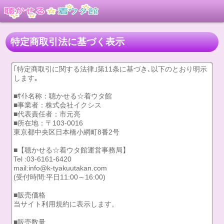
特定商取引法に基づく表示
｢特定商取引に関する法律｣第11条に基づき､以下のとおり明示
します｡
■ｻｲﾄ名称：聴かせる☆着ウタ館
■事業者：株式会社イクシス
■代表責任者：市元亮
■所在地：〒103-0016
東京都中央区日本橋小網町8番2号
■【聴かせる☆着ウタ館運営事務局】
Tel :03-6161-6420
mail:info@k-tyakuutakan.com
(受付時間:平日11:00～16:00)
■販売価格
当サイト利用規約に表示します。
■販売数量