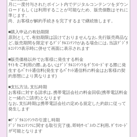
月に一度付与されたポイント内でデジタルコンテンツをダウン
ロードもしくは利用することが可能なため、販売個数はそれに
準じます。
尚、お客様が解約手続きを完了するまで継続致します。
■購入申込の有効期限
原則として､有効期限は設けておりませんなお､先行販売商品な
ど､販売期間を限定するﾃﾞｼﾞﾀﾙｺﾝﾃﾝﾂがある場合には､当該ﾃﾞｼﾞﾀ
ﾙｺﾝﾃﾝﾂ表示時に併せて画面に表示されます
■販売価格以外でお客様に発生する料金
ｻｲﾄをご利用の際､あるいはﾃﾞｼﾞﾀﾙｺﾝﾃﾝﾂをﾀﾞｳﾝﾛｰﾄﾞする際に発
生するﾊﾟｹｯﾄ通信料(発生するﾊﾟｹｯﾄ通信料の料金はお客様の契
約形態により異なります)
■支払方法､支払時期
お客様に対する請求は､携帯電話会社の料金回収(携帯電話料金
と一緒のご請求)となります
なお､支払時期は携帯電話会社の定める規定した約款に従って
発生します
■ﾃﾞｼﾞﾀﾙｺﾝﾃﾝﾂの引渡し時期
ﾃﾞｼﾞﾀﾙｺﾝﾃﾝﾂに関する取引完了後､即時ｻｰﾋﾞｽのご利用､ﾀﾞｳﾝﾛｰﾄﾞ
が可能となります