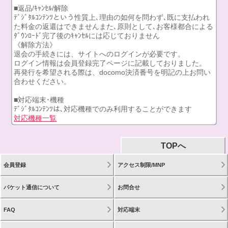
■返品/ｷｬﾝｾﾙ/解除
ﾃﾞｼﾞﾀﾙｺﾝﾃﾝﾂという性質上､理由の如何を問わず､既に支払われ
た料金の返還はできませんまた､原則として､お客様都合による
ﾀﾞｳﾝﾛｰﾄﾞ完了後のｷｬﾝｾﾙには応じておりません
《解除方法》
退会の手続きには、サイトへのログインが必要です。
ログイン情報は会員登録完了ページに記載しておりました。
再発行を希望される際は、docomo決済番号を明記の上お問い
合わせください。
■対応端末･機種
ﾃﾞｼﾞﾀﾙｺﾝﾃﾝﾂは､対応機種でのみ利用することができます
対応機種一覧
TOPへ
会員登録
アクセス制限/MNP
パケット通信について
お問合せ
FAQ
対応端末